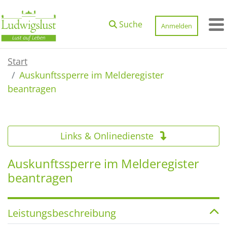
Zum Hauptinhalt springen
Suche
Anmelden
M
Start
Auskunftssperre im Melderegister
beantragen
Links & Onlinedienste
Auskunftssperre im Melderegister
beantragen
Leistungsbeschreibung